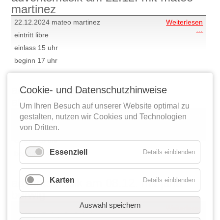
band
martinez
22.12.2024 mateo martinez
Weiterlesen
adve
…
eintritt libre
am
22.12
einlass 15 uhr
mit
mate
beginn 17 uhr
marti
adventsmusik am 15.12. mit
Cookie- und Datenschutzhinweise
attentäter der liebe
Um Ihren Besuch auf unserer Website optimal zu
15.12.2024 attentäter der liebe
Weiterlesen
gestalten, nutzen wir Cookies und Technologien
adve
…
von Dritten.
eintritt libre
am
15.12
einlass 15 uhr
mit
atten
Essenziell
Details einblenden
beginn 17 uhr
der
liebe
Karten
adventsmusik am 08.12. mit jana
Details einblenden
berwig
Auswahl speichern
Weiterlesen
adve
08.12., 17 uhr, eintritt frei
…