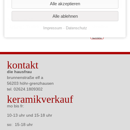
am
Alle akzeptieren
08.12
mit
jana
Alle ablehnen
berwi
Seite 6 von 48
Zurück
Vorwärts
Anfang
3
4
5
6
7
8
9
Impressum
Datenschutz
Ende
kontakt
die hausfrau
brunnenstraße elf a
56203 höhr-grenzhausen
tel. 02624.
1809302
keramikverkauf
mo bis fr:
10-13 uhr und 15-18 uhr
so: 15-18 uhr