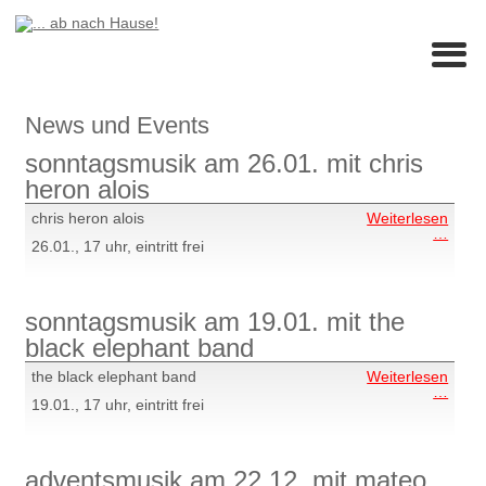
News und Events
sonntagsmusik am 26.01. mit chris
heron alois
chris heron alois
Weiterlesen
sonn
…
26.01., 17 uhr, eintritt frei
am
26.01
mit
chris
hero
sonntagsmusik am 19.01. mit the
alois
black elephant band
the black elephant band
Weiterlesen
sonn
…
19.01., 17 uhr, eintritt frei
am
19.01
mit
the
black
adventsmusik am 22.12. mit mateo
eleph