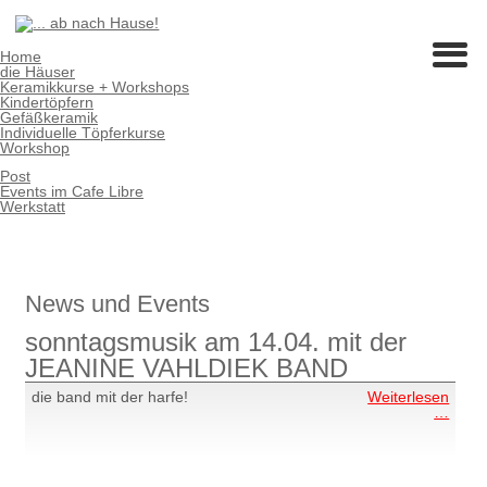
Home
die Häuser
Keramikkurse + Workshops
Kindertöpfern
Gefäßkeramik
Individuelle Töpferkurse
Workshop
Post
Events im Cafe Libre
Werkstatt
News und Events
sonntagsmusik am 14.04. mit der
JEANINE VAHLDIEK BAND
die band mit der harfe!
Weiterlesen
sonn
…
am
14.04
mit
der
JEAN