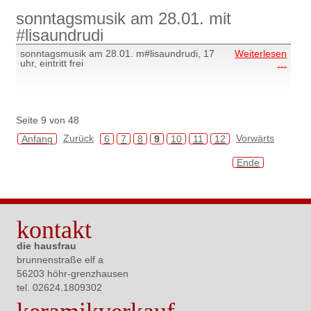
sonntagsmusik am 28.01. mit
#lisaundrudi
sonntagsmusik am 28.01. m#lisaundrudi, 17
Weiterlesen
sonn
uhr, eintritt frei
…
am
28.01
mit
#lisa
Seite 9 von 48
Zurück
Vorwärts
Anfang
6
7
8
9
10
11
12
Ende
kontakt
die hausfrau
brunnenstraße elf a
56203 höhr-grenzhausen
tel. 02624.
1809302