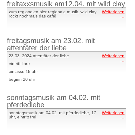
freitaxxsmusik am12.04. mit wild clay
VAHL
BAN
zum regionalen bier regionale musik. wild clay
Weiterlesen
freit
rockt nochmals das café!
…
am12
mit
wild
clay
freitagsmusik am 23.02. mit
attentäter der liebe
23.03. 2024 attentäter der liebe
Weiterlesen
freit
…
eintritt libre
am
23.02
einlasse 15 uhr
mit
atten
beginn 20 uhr
der
liebe
sonntagsmusik am 04.02. mit
pferdediebe
sonntagsmusik am 04.02. mit pferdediebe, 17
Weiterlesen
sonn
uhr, eintritt frei
…
am
04.02
mit
pferd