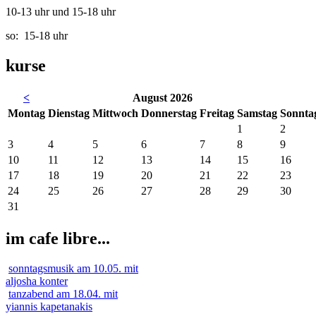
10-13 uhr und 15-18 uhr
so: 15-18 uhr
kurse
<
August 2026
Mo
ntag
Di
enstag
Mi
ttwoch
Do
nnerstag
Fr
eitag
Sa
mstag
So
nnta
1
2
3
4
5
6
7
8
9
10
11
12
13
14
15
16
17
18
19
20
21
22
23
24
25
26
27
28
29
30
31
im cafe libre...
sonntagsmusik am 10.05. mit
aljosha konter
tanzabend am 18.04. mit
yiannis kapetanakis