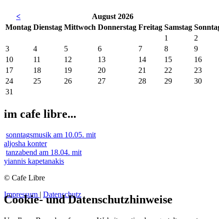
<
August 2026
Mo
ntag
Di
enstag
Mi
ttwoch
Do
nnerstag
Fr
eitag
Sa
mstag
So
nnta
1
2
3
4
5
6
7
8
9
10
11
12
13
14
15
16
17
18
19
20
21
22
23
24
25
26
27
28
29
30
31
im cafe libre...
sonntagsmusik am 10.05. mit
aljosha konter
tanzabend am 18.04. mit
yiannis kapetanakis
© Cafe Libre
Impressum
|
Datenschutz
Cookie- und Datenschutzhinweise