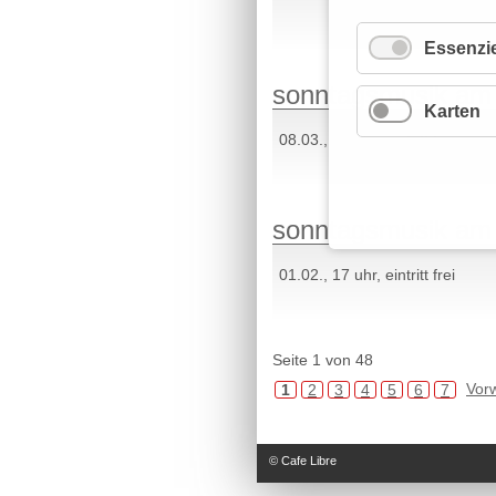
Essenzie
sonntagsmusik am 
Karten
08.03., 17 uhr, eintritt frei
sonntagsmusik am 0
01.02., 17 uhr, eintritt frei
Seite 1 von 48
Vor
1
2
3
4
5
6
7
© Cafe Libre