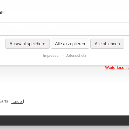
ll
08.03. mit grace honeywell
Weiterlesen
Auswahl speichern
Alle akzeptieren
Alle ablehnen
Impressum
Datenschutz
1.02. mit jana berwig
Weiterlesen
wärts
Ende