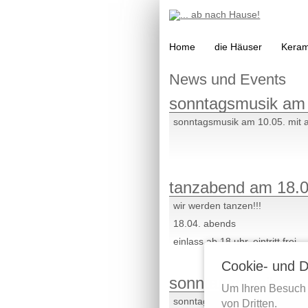
Navigation
Home
die Häuser
Keram
überspringen
News und Events
sonntagsmusik am 1
sonntagsmusik am 10.05. mit aljo
tanzabend am 18.04
wir werden tanzen!!!
18.04. abends
einlass ab 18 uhr, eintritt frei
Cookie- und D
sonntagsmusik am 1
Um Ihren Besuch 
sonntagsmusik am 19.04. mit lucy
von Dritten.