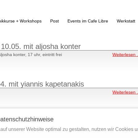
ikkurse + Workshops
Post
Events im Cafe Libre
Werkstatt
0.05. mit aljosha konter
sha konter, 17 uhr, eintritt frei
Weiterlesen
. mit yiannis kapetanakis
Weiterlesen
atenschutzhinweise
9.04. mit lucy day
auf unserer Website optimal zu gestalten, nutzen wir Cookies 
 day, 17 uhr, eintritt frei
Weiterlesen