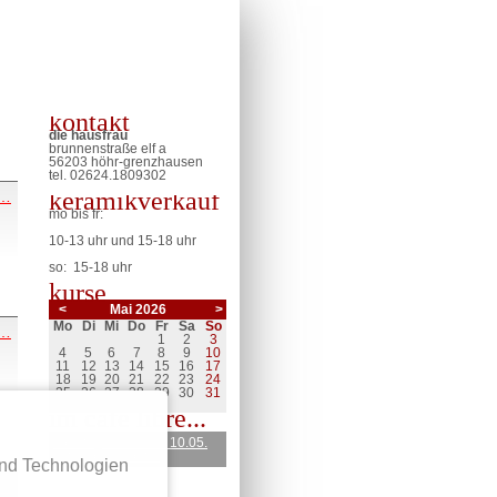
kontakt
die hausfrau
brunnenstraße elf a
56203 höhr-grenzhausen
tel. 02624.
1809302
sonntagsmusik
keramikverkauf
 …
am
mo bis fr:
10.05.
mit
10-13 uhr und 15-18 uhr
aljosha
so: 15-18 uhr
konter
kurse
<
Mai 2026
>
ntag
enstag
ttwoch
nnerstag
eitag
mstag
nntag
Mo
Di
Mi
Do
Fr
Sa
So
tanzabend
 …
1
2
3
am
4
5
6
7
8
9
10
18.04.
11
12
13
14
15
16
17
mit
18
19
20
21
22
23
24
yiannis
25
26
27
28
29
30
31
kapetanakis
im cafe libre...
sonntagsmusik am 10.05.
mit aljosha konter
und Technologien
sonntagsmusik
 …