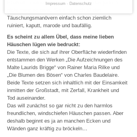
Eitelkeit...meinen Bruchbuden gelingt das jedoch
Impressum
Datenschutz
nicht mehr so ganz. Sie sind nach all den
Täuschungsmanövern einfach schon ziemlich
ruiniert, kaputt, marode und baufällig.
Es scheint zu allem Übel, dass meine lieben
Häuschen lügen wie bedruckt:
Die Texte, die sich auf ihrer Oberfläche wiederfinden
entstammen den Werken „Die Aufzeichnungen des
Malte Laurids Brigge“ von Rainer Maria Rilke und
„Die Blumen des Bösen“ von Charles Baudelaire.
Beide Texte setzen sich inhaltlich mit der Einsamkeit
inmitten der Großstadt, mit Zerfall, Krankheit und
Tod auseinander.
Das will zunächst so gar nicht zu den harmlos
freundlichen, windschiefen Häuschen passen. Aber
deshalb beginnt es ja an manchen Ecken und
Wänden ganz kräftig zu bröckeln…