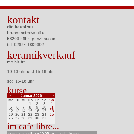
kontakt
die hausfrau
brunnenstraße elf a
56203 höhr-grenzhausen
tel. 02624.
1809302
keramikverkauf
mo bis fr:
10-13 uhr und 15-18 uhr
so: 15-18 uhr
kurse
<
Januar 2026
>
ntag
enstag
ttwoch
nnerstag
eitag
mstag
nntag
Mo
Di
Mi
Do
Fr
Sa
So
1
2
3
4
5
6
7
8
9
10
11
12
13
14
15
16
17
18
19
20
21
22
23
24
25
26
27
28
29
30
31
im cafe libre...
sonntagsmusik am 10.05. mit aljosha konter