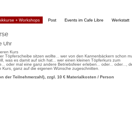
ikkurse + Workshops
Post
Events im Cafe Libre
Werkstatt
rse
e Uhr
geren Kurs
er Töpferscheibe sitzen wollte... wer von den Kannenbäckern schon m
ll, was es damit auf sich hat... wer einen kleinen Töpferkurs zum
. oder mal eine ganz andere Betriebsfeier erleben... oder... oder..., d
en Kurs, ganz auf die eigenen Wünsche zugeschnitten.
n der Teilnehmerzahl), zzgl.
10 € Materialkosten / Person