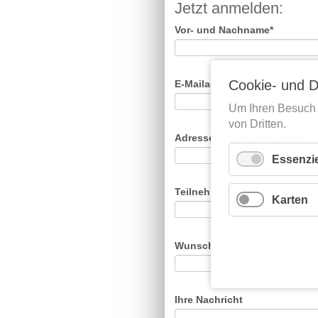
Jetzt anmelden:
Pflichtfeld
Vor- und Nachname
*
Pflichtfeld
Cookie- und D
E-Mailadresse
*
Um Ihren Besuch 
von Dritten.
Adresse mit Ort und Straße
Essenzie
TeilnehmerInnen
Karten
Wunschtermin
Ihre Nachricht