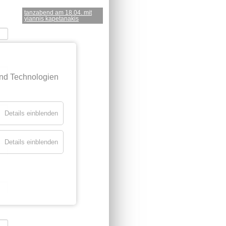
tanzabend am 18.04. mit
yiannis kapetanakis
und Technologien
Details einblenden
Details einblenden