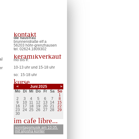
kontakt
die hausfrau
brunnenstraße elf a
56203 höhr-grenzhausen
tel. 02624.
1809302
keramikverkauf
al
mo bis fr:
er
10-13 uhr und 15-18 uhr
so: 15-18 uhr
kurse
<
Juni 2025
>
ntag
enstag
ttwoch
nnerstag
eitag
mstag
nntag
Mo
Di
Mi
Do
Fr
Sa
So
1
2
3
4
5
6
7
8
9
10
11
12
13
14
15
16
17
18
19
20
21
22
23
24
25
26
27
28
29
30
im cafe libre...
sonntagsmusik am 10.05.
mit aljosha konter