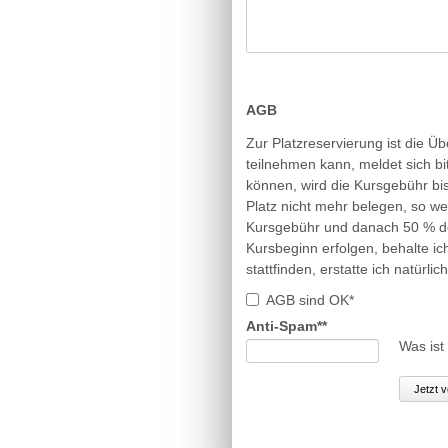
AGB
Zur Platzreservierung ist die Ü
teilnehmen kann, meldet sich bit
können, wird die Kursgebühr bi
Platz nicht mehr belegen, so w
Kursgebühr und danach 50 % der
Kursbeginn erfolgen, behalte ic
stattfinden, erstatte ich natürl
AGB sind OK*
Pflichtfeld
Anti-Spam*
*
Was ist
Jetzt 