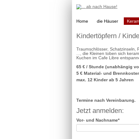
Navigation
Home
die Häuser
Keram
überspringen
Kindertöpfern / Kind
Traumschlösser, Schatzinseln,
..., die Kleinen toben sich ke
Kuchen im Cafe Libre entspann
65 € / Stunde (unabhängig vo
5 € Material- und Brennkosten
max. 12 Kinder ab 5 Jahren
Termine nach Vereinbarung.
Jetzt anmelden:
Pflichtfeld
Vor- und Nachname
*