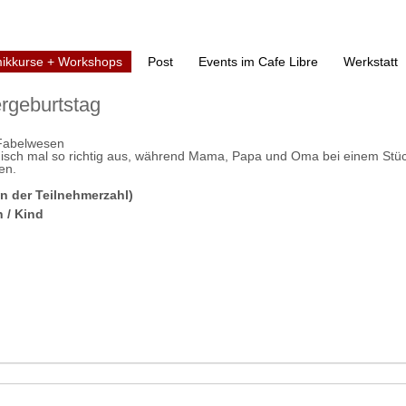
ikkurse + Workshops
Post
Events im Cafe Libre
Werkstatt
ergeburtstag
 Fabelwesen
ramisch mal so richtig aus, während Mama, Papa und Oma bei einem Stü
en.
n der Teilnehmerzahl)
 / Kind