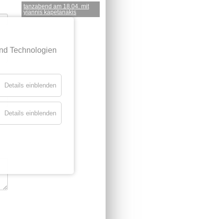
tanzabend am 18.04. mit
yiannis kapetanakis
und Technologien
Details einblenden
Details einblenden