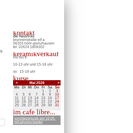
kontakt
die hausfrau
brunnenstraße elf a
56203 höhr-grenzhausen
tel. 02624.
1809302
ck
keramikverkauf
mo bis fr:
10-13 uhr und 15-18 uhr
so: 15-18 uhr
kurse
<
Mai 2026
>
ntag
enstag
ttwoch
nnerstag
eitag
mstag
nntag
Mo
Di
Mi
Do
Fr
Sa
So
1
2
3
4
5
6
7
8
9
10
11
12
13
14
15
16
17
18
19
20
21
22
23
24
25
26
27
28
29
30
31
im cafe libre...
sonntagsmusik am 10.05.
mit aljosha konter