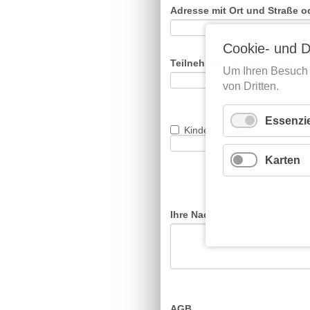
Pflichtfeld
Adresse mit Ort und Straße o
Cookie- und D
Teilnehmer (Anzahl Kinder)
Um Ihren Besuch 
von Dritten.
Geburtsta
Essenzie
Kindertöpfern
Karten
Ihre Nachricht
AGB